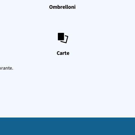
Ombrelloni
Carte
orante.