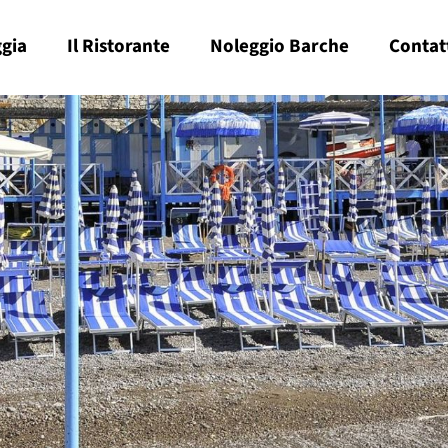
ggia
Il Ristorante
Noleggio Barche
Contat